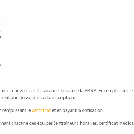
ns
ns
ns
s
it et couvert par l’assurance d’essai de la FBRB. En remplissant l
ent afin de valider cette inscription.
en remplissant le
certificat
et en payant la cotisation.
nant chacune des équipes (entraîneurs, horaires, certificat médica