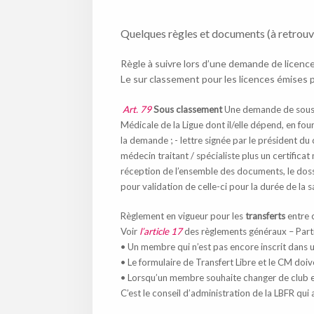
Quelques règles et documents (à retrou
Règle à suivre lors d’une demande de licenc
Le sur classement pour les licences émises 
Art. 79
Sous classement
Une demande de sous c
Médicale de la Ligue dont il/elle dépend, en fou
la demande ; - lettre signée par le président du
médecin traitant / spécialiste plus un certifica
réception de l’ensemble des documents, le doss
pour validation de celle-ci pour la durée de la 
Règlement en vigueur pour les
transferts
entre 
Voir
l’article 17
des règlements généraux – Parti
• Un membre qui n’est pas encore inscrit dans 
• Le formulaire de Transfert Libre et le CM doi
• Lorsqu’un membre souhaite changer de club en 
C’est le conseil d’administration de la LBFR q