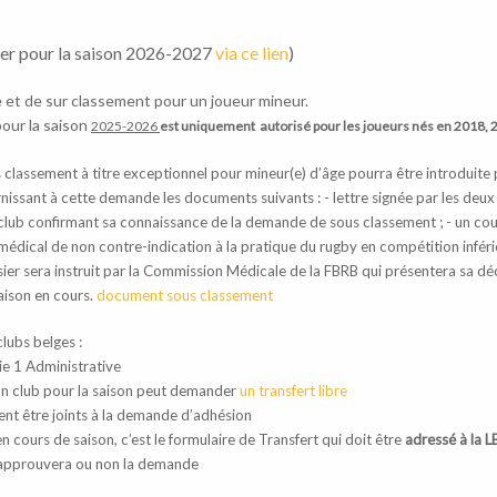
ver pour la saison 2026-2027
via ce lien
)
e et de sur classement pour un joueur mineur.
pour la saison
2025-2026
est uniquement autorisé pour les joueurs
nés en 2018, 
lassement à titre exceptionnel pour mineur(e) d’âge pourra être introduite
rnissant à cette demande les documents suivants : - lettre signée par les deux
 club confirmant sa connaissance de la demande de sous classement ; - un cour
t médical de non contre-indication à la pratique du rugby en compétition inféri
ier sera instruit par la Commission Médicale de la FBRB qui présentera sa dé
saison en cours.
document sous classement
clubs belges :
e 1 Administrative
un club pour la saison peut demander
un transfert libre
vent être joints à la demande d’adhésion
cours de saison, c’est le formulaire de Transfert qui doit être
adressé à la 
ui approuvera ou non la demande